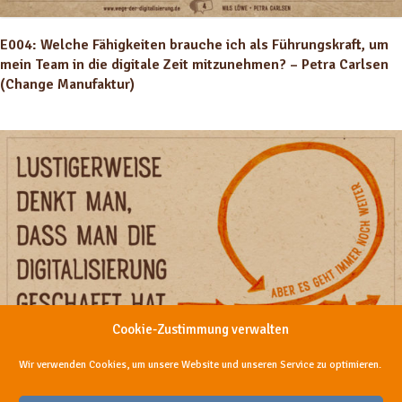
E004: Welche Fähigkeiten brauche ich als Führungskraft, um
mein Team in die digitale Zeit mitzunehmen? – Petra Carlsen
(Change Manufaktur)
Cookie-Zustimmung verwalten
Wir verwenden Cookies, um unsere Website und unseren Service zu optimieren.
E003: Wie digitalisiert man ein 80 Jahre altes Unternehmen? –
Felix Menden und Carsten Brandt (Wer liefert Was)