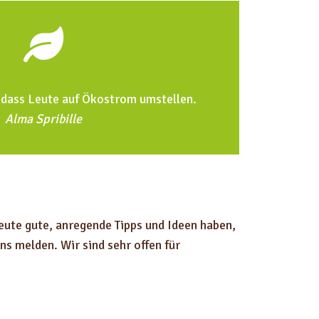
r
e
g
e
l
, dass Leute auf Ökostrom umstellen.
n
Alma Spribille
.
eute gute, anregende Tipps und Ideen haben,
ns melden. Wir sind sehr offen für