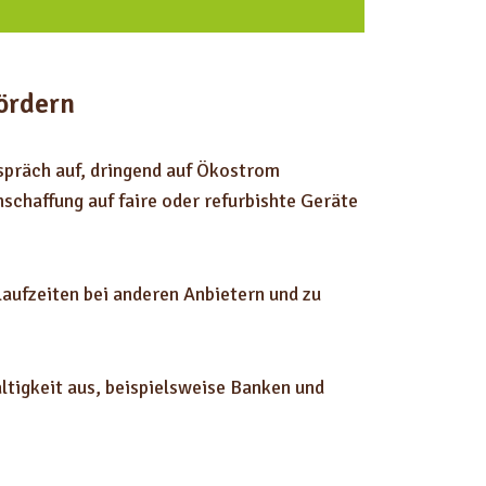
m
d
i
ördern
e
L
espräch auf, dringend auf Ökostrom
a
schaffung auf faire oder refurbishte Geräte
u
t
s
aufzeiten bei anderen Anbietern und zu
t
ä
r
tigkeit aus, beispielsweise Banken und
k
e
z
u