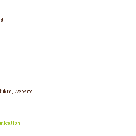
ld
dukte, Website
unication