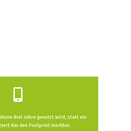
R
u
n
t
e
r
b
e
n
u
t
z
e
n
one drei Jahre genutzt wird, statt ein
,
ziert das den Footprint merkbar.
u