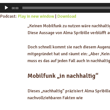
A
00:00
u
Podcast:
Play in new window
|
Download
d
„Keinen Mobilfunk zu nutzen wäre nachhaltig
i
Diese Aussage von Alma Spribille verblüfft a
o
-
Doch schnell kommt sie nach diesem Augenz
P
mitgegründet hat und räumt ein: „Aber ‚Kei
l
muss es das auf jeden Fall auch in nachhalti
a
y
Mobilfunk „in nachhaltig“
e
r
Dieses „nachhaltig“ präzisiert Alma Spribil
nachvollziehbaren Fakten wie