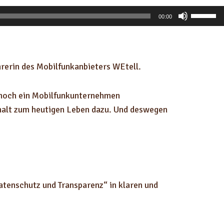
P
00:00
f
e
i
ührerin des Mobilfunkanbieters WEtell.
l
t
nnoch ein Mobilfunkunternehmen
a
 halt zum heutigen Leben dazu. Und deswegen
s
t
e
n
H
o
Datenschutz und Transparenz“ in klaren und
c
h
/