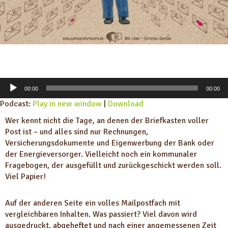
A
00:00
00:00
u
Podcast:
Play in new window
|
Download
d
i
Wer kennt nicht die Tage, an denen der Briefkasten voller
o
Post ist – und alles sind nur Rechnungen,
-
Versicherungsdokumente und Eigenwerbung der Bank oder
P
der Energieversorger. Vielleicht noch ein kommunaler
l
Fragebogen, der ausgefüllt und zurückgeschickt werden soll.
a
Viel Papier!
y
e
Auf der anderen Seite ein volles Mailpostfach mit
r
vergleichbaren Inhalten. Was passiert? Viel davon wird
ausgedruckt, abgeheftet und nach einer angemessenen Zeit