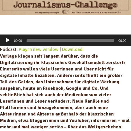
A
00:00
00:00
u
Podcast:
Play in new window
|
Download
d
Verlage klagen seit langem darüber, dass die
i
Digitalisierung ihr klassisches Geschäftsmodell zerstört:
o
Einerseits wollen viele Userinnen und User nicht für
-
digitale Inhalte bezahlen. Andererseits fließt ein großer
P
Teil des Geldes, das Unternehmen für digitale Werbung
l
ausgeben, heute an Facebook, Google und Co. Und
a
schließlich hat sich auch der Medienkonsum vieler
y
Leserinnen und Leser verändert: Neue Kanäle und
e
Plattformen sind hinzugekommen, aber auch neue
r
Akteurinnen und Akteure außerhalb der klassischen
Medien, etwa Bloggerinnen und YouTuber, informieren – mal
mehr und mal weniger seriös – über das Weltgeschehen.