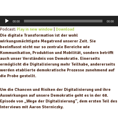
A
00:00
00:00
u
Podcast:
Play in new window
|
Download
d
Die digitale Transformation ist der wohl
i
wirkungsmächtigste Megatrend unserer Zeit. Sie
o
beeinflusst nicht nur so zentrale Bereiche wie
-
Kommunikation, Produktion und Mobilität, sondern betrifft
P
auch unser Verständnis von Demokratie. Einerseits
l
ermöglicht die Digitalisierung mehr Teilhabe, andererseits
a
werden etablierte demokratische Prozesse zunehmend auf
y
die Probe gestellt.
e
r
Um die Chancen und Risiken der Digitalisierung und ihre
Auswirkungen auf unsere Demokratie geht es in der 68.
Episode von „Wege der Digitalisierung“, dem ersten Teil des
Interviews mit Aaron Sterniczky.