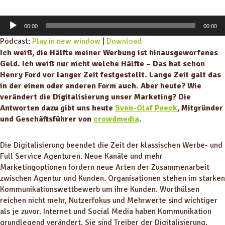
A
00:00
00:00
u
Podcast:
Play in new window
|
Download
d
Ich weiß, die Hälfte meiner Werbung ist hinausgeworfenes
i
Geld. Ich weiß nur nicht welche Hälfte – Das hat schon
o
Henry Ford vor langer Zeit festgestellt. Lange Zeit galt das
-
in der einen oder anderen Form auch. Aber heute? Wie
P
verändert die Digitalisierung unser Marketing? Die
l
Antworten dazu gibt uns heute
Sven-Olaf Peeck
, Mitgründer
a
und Geschäftsführer von
crowdmedia
.
y
e
r
Die Digitalisierung beendet die Zeit der klassischen Werbe- und
Full Service Agenturen. Neue Kanäle und mehr
Marketingoptionen fordern neue Arten der Zusammenarbeit
zwischen Agentur und Kunden. Organisationen stehen im starken
Kommunikationswettbewerb um ihre Kunden. Worthülsen
reichen nicht mehr, Nutzerfokus und Mehrwerte sind wichtiger
als je zuvor. Internet und Social Media haben Kommunikation
grundlegend verändert. Sie sind Treiber der Digitalisierung.