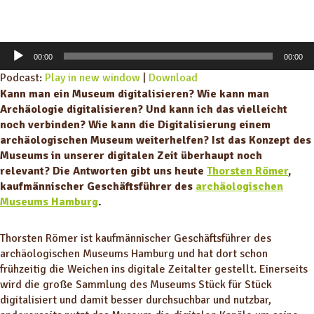
A
00:00
00:00
u
Podcast:
Play in new window
|
Download
d
Kann man ein Museum digitalisieren? Wie kann man
i
Archäologie digitalisieren? Und kann ich das vielleicht
o
noch verbinden? Wie kann die Digitalisierung einem
-
archäologischen Museum weiterhelfen? Ist das Konzept des
P
Museums in unserer digitalen Zeit überhaupt noch
l
relevant? Die Antworten gibt uns heute
Thorsten Römer
,
a
kaufmännischer Geschäftsführer des
archäologischen
y
Museums Hamburg
.
e
r
Thorsten Römer ist kaufmännischer Geschäftsführer des
archäologischen Museums Hamburg und hat dort schon
frühzeitig die Weichen ins digitale Zeitalter gestellt. Einerseits
wird die große Sammlung des Museums Stück für Stück
digitalisiert und damit besser durchsuchbar und nutzbar,